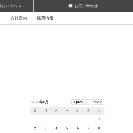
りたい方へ
お問い合わせ
建
会社案内
採用情報
2026年8月
日
月
火
水
木
金
土
1
2
3
4
5
6
7
8